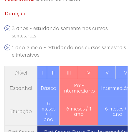
Duração:
3 anos - estudando somente nos cursos
semestrais
1 ano e meio - estudando nos cursos semestrais
e intensivos
Nível
I
II
III
IV
V
VI
Pre-
Espanhol
Básico
Intermediári
Intermediário
6
meses
6 meses / 1
6 meses / 1
Duração
/ 1
ano
ano
ano